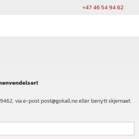
+47 46 54 94 62
å henvendelser!
9462, via e-post post@gokall.no eller benytt skjemaet.