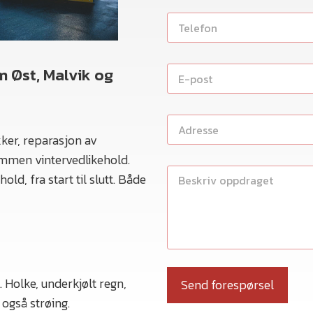
n
T
*
e
l
e
E
m Øst, Malvik og
f
-
o
p
n
o
*
A
s
d
t
kker, reparasjon av
r
*
ammen vintervedlikehold.
e
B
s
ld, fra start til slutt. Både
e
s
s
e
k
*
r
i
v
e
l
ø. Holke, underkjølt regn,
Send forespørsel
s
 også strøing.
e