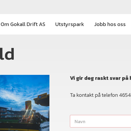
Om Gokall Drift AS
Utstyrspark
Jobb hos oss
ld
Vi gir deg raskt svar p
Ta kontakt på telefon 4654
N
a
v