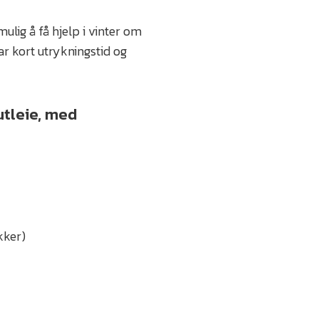
*
ulig å få hjelp i vinter om
ar kort utrykningstid og
utleie, med
kker)